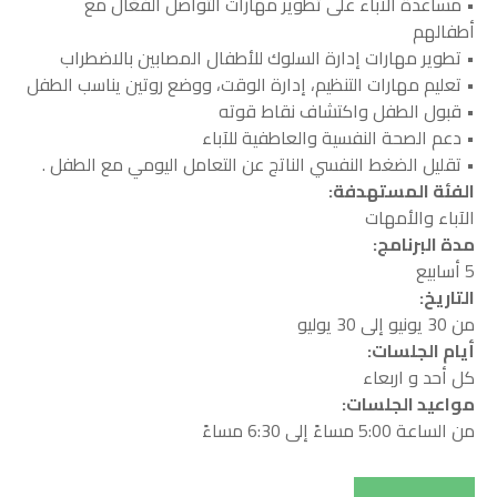
• مساعدة الآباء على تطوير مهارات التواصل الفعّال مع
أطفالهم
الرئيسية
المواعيد
• تطوير مهارات إدارة السلوك للأطفال المصابين بالاضطراب
Book
Home
• تعليم مهارات التنظيم، إدارة الوقت، ووضع روتين يناسب الطفل
Appointment
• قبول الطفل واكتشاف نقاط قوته
• دعم الصحة النفسية والعاطفية للآباء
• تقليل الضغط النفسي الناتج عن التعامل اليومي مع الطفل .
الفئة المستهدفة:
الآباء والأمهات
مدة البرنامج:
من نحن
المقالات
5 أسابيع
التاريخ:
Blog
About us
من 30 يونيو إلى 30 يوليو
أيام الجلسات:
كل أحد و اربعاء
الخدمات
مواعيد الجلسات:
البرامج
من الساعة 5:00 مساءً إلى 6:30 مساءً
السياسات
Services
English