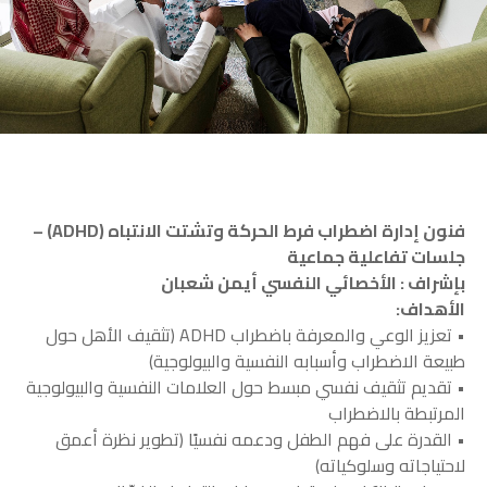
فنون إدارة اضطراب فرط الحركة وتشتت الانتباه (ADHD) –
جلسات تفاعلية جماعية
بإشراف : الأخصائي النفسي أيمن شعبان
الأهداف:
• تعزيز الوعي والمعرفة باضطراب ADHD (تثقيف الأهل حول
طبيعة الاضطراب وأسبابه النفسية والبيولوجية)
• تقديم تثقيف نفسي مبسط حول العلامات النفسية والبيولوجية
المرتبطة بالاضطراب
• القدرة على فهم الطفل ودعمه نفسيًا (تطوير نظرة أعمق
لاحتياجاته وسلوكياته)