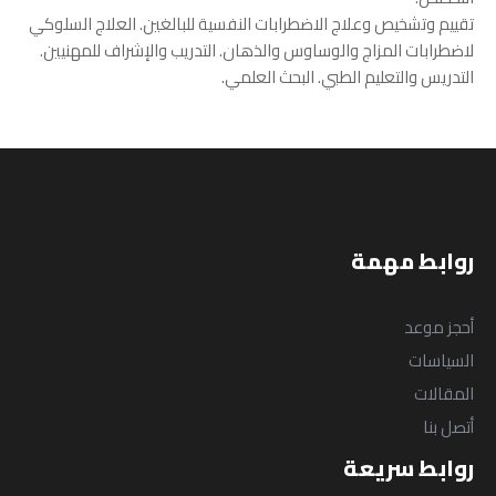
تقييم وتشخيص وعلاج الاضطرابات النفسية للبالغين. العلاج السلوكي
من نحن
المقالات
لاضطرابات المزاج والوساوس والذهان. التدريب والإشراف للمهنيين.
التدريس والتعليم الطبي. البحث العلمي.
Blog
About us
الخدمات
البرامج
السياسات
Services
روابط مهمة
English
Programs
English
أحجز موعد
السياسات
المقالات
أتصل بنا
روابط سريعة