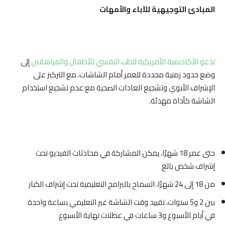
المبادئ التوجيهية للآباء والأمهات
تدعو
الأكاديمية
الأمريكية
للطب
النفسي
للأطفال
والمراهقين
إلى
وضع حدود زمنية محددة للعمر أمام الشاشات، مع التركيز على
الإشراف الأبوي وتشجيع العادات الصحية مع عدم تشجيع استخدام
الشاشة كأداة مهدئة.
الرئيسية
المواعيد
Book
Home
حتى عمر 18 شهرًا، يمكن المشاركة في محادثات الفيديو تحت
Appointment
إشراف شخص بالغ
من 18 إلى 24 شهرًا، السماح بالبرامج التعليمية تحت إشراف الكبار
بين 2 و5 سنوات، تقييد وقت الشاشة غير التعليمي بساعة واحدة
في أيام الأسبوع و3 ساعات في عطلات نهاية الأسبوع