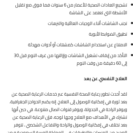
من نحن
المقالات
تشجيع العادات الصحية للأعمار من 6 سنوات فما فوق مع تقليل
الأنشطة التي تعتمد على الشاشة
Blog
About us
تجنب الشاشات أثناء الوجبات العائلية والنزهات
تطبيق الضوابط الأبوية
الخدمات
الامتناع عن استخدام الشاشات كمشتتات أو أدوات مهدئة
البرامج
السياسات
Services
التأكد من إيقاف تشغيل الشاشات وإزالتها من غرف النوم قبل 30
English
إلى 60 دقيقة من وقت النوم
Programs
English
العلاج النفسي عن بعد
لقد أحدث تطور رعاية الصحة النفسية عبر خدمات الرعاية الصحية عن
بعد ثورة في إمكانية الوصول إلى العلاج. إنه يكسر الحواجز الجغرافية،
ويوفر الراحة في الجدولة، ويوفر قنوات اتصال متنوعة. في حين أنها
تشترك في الأهداف مع العلاج وجها لوجه، فإن الرعاية الصحية عن
بعد تختلف في إمكانية الوصول والراحة والتفاعل الشخصي ، تتوفر
العديد من المنصات والتطبيقات في المملكة العربية السعودية و من