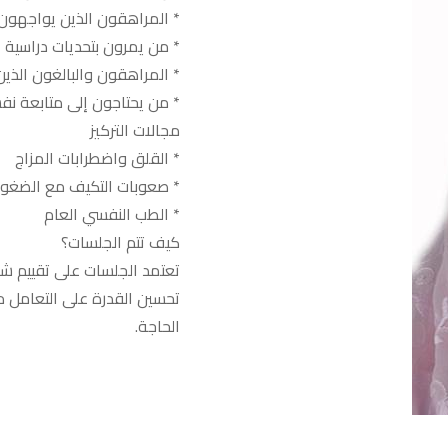
* المراهقون الذين يواجهون 
* من يمرون بتحديات دراسية 
* المراهقون والبالغون الذين
المواعيد
k Appointment
* من يحتاجون إلى متابعة ن
مجالات التركيز
* القلق واضطرابات المزاج
* صعوبات التكيف مع الضغوط
* الطب النفسي العام
كيف تتم الجلسات؟
تعتمد الجلسات على تقييم ش
المقالات
Blog
تحسين القدرة على التعامل م
الحاجة.
الخدمات
Services
البرامج
Programs